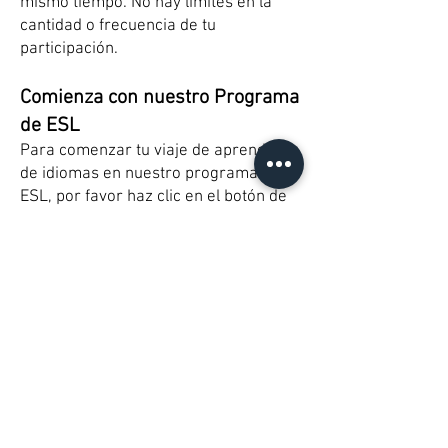
mismo tiempo. No hay límites en la
cantidad o frecuencia de tu
participación.
Comienza con nuestro Programa
de ESL
Para comenzar tu viaje de aprendizaje
de idiomas en nuestro programa de
ESL, por favor haz clic en el botón de
abajo para completar el formulario de
interés para nuevos estudiantes.
Nuestro equipo se pondrá en contacto
contigo para guiarte en el proceso de
inscripción y brindarte más
información sobre cómo programar tu
Evaluación de Lectura en inglés y
unirte a nuestros programas de ESL.